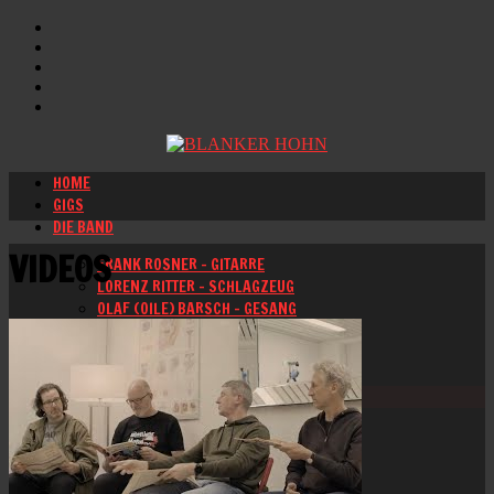
HOME
GIGS
DIE BAND
VIDEOS
FRANK ROSNER – GITARRE
LORENZ RITTER – SCHLAGZEUG
OLAF (OILE) BARSCH – GESANG
SCHWARTAU – BASSGITARRE
AUDIO
FOTOS
VIDEOS
MERCH
KONTAKT
IMPRESSUM
DATENSCHUTZERKLÄRUNG