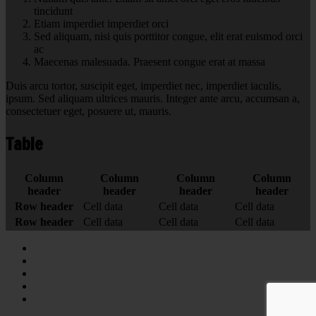
tincidunt
Etiam imperdiet imperdiet orci
Sed aliquam, nisi quis porttitor congue, elit erat euismod orci
ac
Maecenas malesuada. Praesent congue erat at massa
Duis arcu tortor, suscipit eget, imperdiet nec, imperdiet iaculis,
ipsum. Sed aliquam ultrices mauris. Integer ante arcu, accumsan a,
consectetuer eget, posuere ut, mauris.
Table
Column
Column
Column
Column
header
header
header
header
Row header
Cell data
Cell data
Cell data
Row header
Cell data
Cell data
Cell data