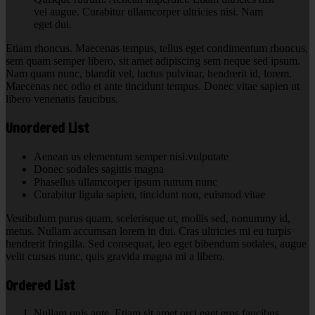
vel augue. Curabitur ullamcorper ultricies nisi. Nam
eget dui.
Etiam rhoncus. Maecenas tempus, tellus eget condimentum rhoncus,
sem quam semper libero, sit amet adipiscing sem neque sed ipsum.
Nam quam nunc, blandit vel, luctus pulvinar, hendrerit id, lorem.
Maecenas nec odio et ante tincidunt tempus. Donec vitae sapien ut
libero venenatis faucibus.
Unordered List
Aenean us elementum semper nisi.vulputate
Donec sodales sagittis magna
Phasellus ullamcorper ipsum rutrum nunc
Curabitur ligula sapien, tincidunt non, euismod vitae
Vestibulum purus quam, scelerisque ut, mollis sed, nonummy id,
metus. Nullam accumsan lorem in dui. Cras ultricies mi eu turpis
hendrerit fringilla. Sed consequat, leo eget bibendum sodales, augue
velit cursus nunc, quis gravida magna mi a libero.
Ordered List
Nullam quis ante. Etiam sit amet orci eget eros faucibus