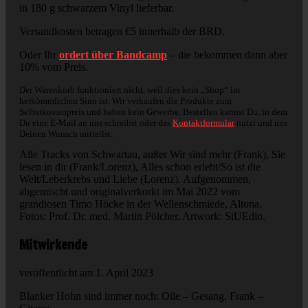
in 180 g schwarzem Vinyl lieferbar.
Versandkosten betragen €5 innerhalb der BRD.
Oder Ihr
ordert über Bandcamp
– die bekommen dann aber
10% vom Preis.
Der Warenkorb funktioniert nicht, weil dies kein „Shop“ im
herkömmlichen Sinn ist. Wir verkaufen die Produkte zum
Selbstkostenpreis und haben kein Gewerbe. Bestellen kannst Du, in dem
Du eine E-Mail an uns schreibst oder das
Kontaktformular
nutzt und uns
Deinen Wunsch mitteilst.
Alle Tracks von Schwartau, außer Wir sind mehr (Frank), Sie
lesen in dir (Frank/Lorenz), Alles schon erlebt/So ist die
Welt/Leberkrebs und Liebe (Lorenz). Aufgenommen,
abgemischt und originalverkorkt im Mai 2022 vom
grandiosen Timo Höcke in der Wellenschmiede, Altona.
Fotos: Prof. Dr. med. Martin Pölcher. Artwork: StUEdio.
Mitwirkende
veröffentlicht am 1. April 2023
Blanker Hohn sind immer noch: Oile – Gesang, Frank –