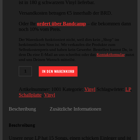
ist in 180 g schwarzem Vinyl lieferbar.
Versandkosten betragen €5 innerhalb der BRD.
Oder Ihr
ordert über Bandcamp
– die bekommen dann
noch 10% vom Preis.
Der Warenkorb funktioniert nicht, weil dies kein „Shop“ im
herkömmlichen Sinn ist. Wir verkaufen die Produkte zum
Selbstkostenpreis und haben kein Gewerbe. Bestellen kannst Du, in
dem Du eine E-Mail an uns schreibst oder das
Kontaktformular
nutzt
und uns Deinen Wunsch mitteilst.
IN DEN WARENKORB
Artikelnummer:
1001
Kategorie:
Vinyl
Schlagwörter:
LP
,
Schallplatte
,
Vinyl
Beschreibung
Zusätzliche Informationen
Beschreibung
Unsere neue LP hat 15 Songs, einen schicken Einleger und ist