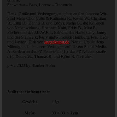
Gitarre,
Schwartau – Bass, Lorenz – Trommeln.
Dank, Grüße und Verbeugungen gehen an den famosen Wir-
Sind-Mehr-Chor (Julia & Katharina R., Kevin W., Christian
B., Emil D., Dennis B. und Eddy), Nadja G., die Kollegen
von Nebenwirkung, Hoehnie, Nolti, Eddy B., Mini P.,
Fischer und das J.U.W.E.L, Fab und das Hafenklang, Janny
und das Stellwerk, Perry und Punkrock Hamburg, Frau Hedi
und Layton, Dirk von
lautgeknipst.de
, Nangi, Ursula, Jens
Münnig und alle unsere Verfolgers auf diesem Social Media.
Außerdem an das FZ Feuerteich (✝︎), das FZ Nöldekestraße
(✝︎), Detlev W., Thomas R. und Björn B. für früher.
p + c 2023 by Blanker Hohn
Zusätzliche Informationen
Gewicht
1 kg
Maße
33 × 33 × 3 cm